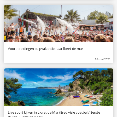
s kan de
e niet
oneren.
ieken
ische
s worden
kt om
Voorbereidingen zuipvakantie naar lloret de mar
em
tie te
16 mei 2023
elen over
drag van
zoeker op
site.
ing
ingcookies
 gebruikt
Live sport kijken in Lloret de Mar (Eredivisie voetbal / Eerste
oekers te