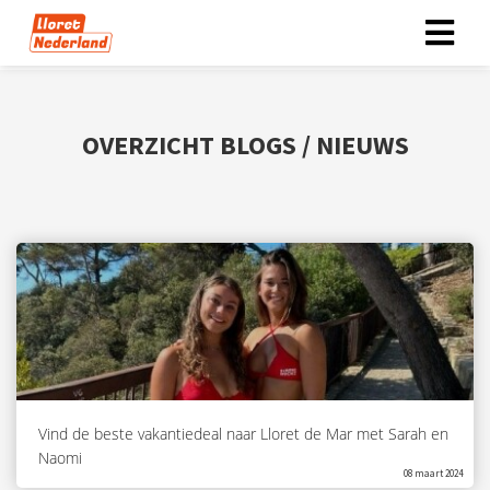
ngen
OVERZICHT BLOGS / NIEUWS
 policy
oneel
onele
s zijn
kelijk om
bsite te
ken. Ze
 gebruikt
Vind de beste vakantiedeal naar Lloret de Mar met Sarah en
asisfuncties
Naomi
der deze
08 maart 2024