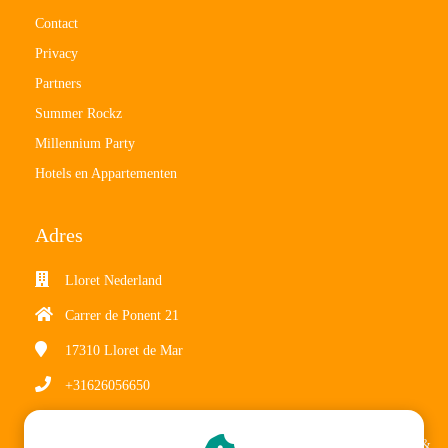
Contact
Privacy
Partners
Summer Rockz
Millennium Party
Hotels en Appartementen
Adres
Lloret Nederland
Carrer de Ponent 21
17310
Lloret de Mar
+31626056650
Ga in je Phoenix admin naar het tabblad Design en klik op Headers &