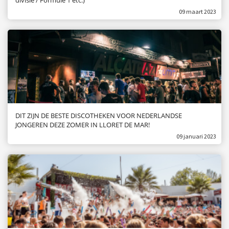
divisie / Formule 1 etc.)
 op de
09 maart 2023
e. Hierdoor
 website-
ren
nte
enties
gebaseerd
 gedrag van
ezoeker.
DIT ZIJN DE BESTE DISCOTHEKEN VOOR NEDERLANDSE
JONGEREN DEZE ZOMER IN LLORET DE MAR!
09 januari 2023
uren